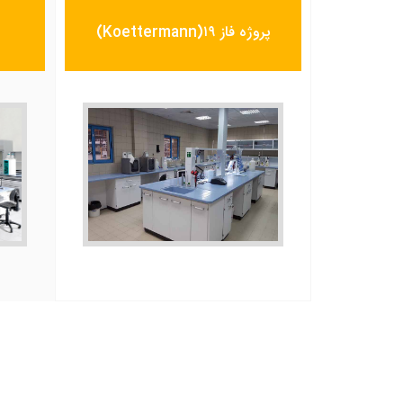
پروژه فاز ۱۹(Koettermann)
s
اجرای پروژه فاز 19 پارس جنوبی
با تجهیزات Koettermann