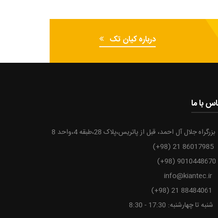
درباره کیان تک
س با ما
بزرگراه جلال آل احمد، قبل از پاتریس،پلاک 28،طبقه 4،واحد 8
(+98) 21 86017985
(+98) 9010448670
info@kiantec.ir
(+98) 21 88484061
شنبه تا چهارشنبه: 17:30 - 8:30