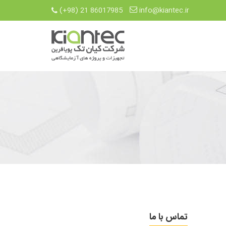
(+98) 21 86017985
info@kiantec.ir
تماس با ما