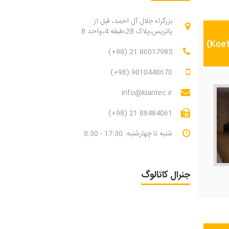
بزرگراه جلال آل احمد، قبل از
پاتریس،پلاک 28،طبقه 4،واحد 8
(+98) 21 86017985
(+98) 9010448670
info@kiantec.ir
ی
(+98) 21 88484061
شنبه تا چهارشنبه: 17:30 - 8:30
جنرال کاتالوگ